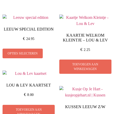
LEEUW SPECIAL EDITION
KAARTJE WELKOM
€
24.95
KLEINTJE – LOU & LEV
€
2.25
OPTIES SELECTEREN
TOEVOEGEN AAN
WINKELWAGEN
LOU & LEV KAARTSET
€
8.00
KUSSEN LEEUW Z/W
TOEVOEGEN AAN