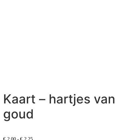
Kaart – hartjes van
goud
€
2.00
-
€
2.25