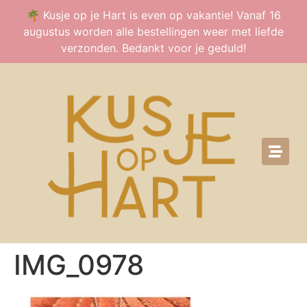
🌴 Kusje op je Hart is even op vakantie! Vanaf 16
augustus worden alle bestellingen weer met liefde
verzonden. Bedankt voor je geduld!
IMG_0978