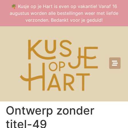
🌴 Kusje op je Hart is even op vakantie! Vanaf 16
augustus worden alle bestellingen weer met liefde
verzonden. Bedankt voor je geduld!
Ontwerp zonder
titel-49