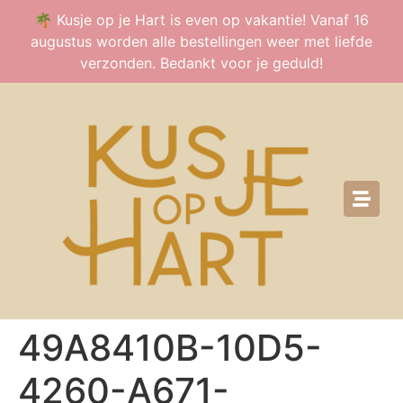
🌴 Kusje op je Hart is even op vakantie! Vanaf 16
augustus worden alle bestellingen weer met liefde
verzonden. Bedankt voor je geduld!
49A8410B-10D5-
4260-A671-