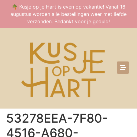
🌴 Kusje op je Hart is even op vakantie! Vanaf 16
augustus worden alle bestellingen weer met liefde
verzonden. Bedankt voor je geduld!
53278EEA-7F80-
4516-A680-