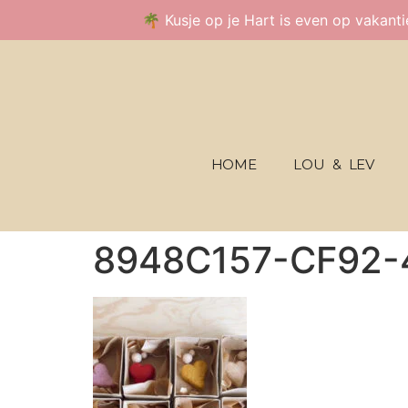
🌴 Kusje op je Hart is even op vakant
HOME
LOU & LEV
8948C157-CF92-