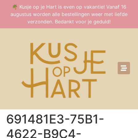
🌴 Kusje op je Hart is even op vakantie! Vanaf 16
augustus worden alle bestellingen weer met liefde
verzonden. Bedankt voor je geduld!
691481E3-75B1-
4622-B9C4-