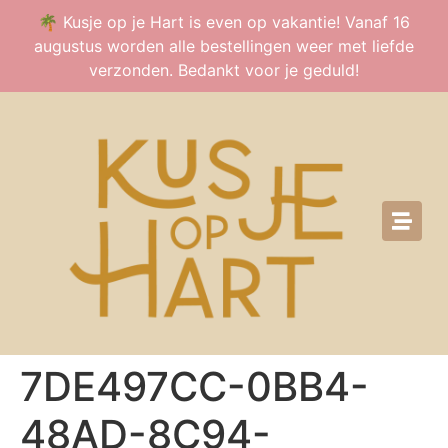
🌴 Kusje op je Hart is even op vakantie! Vanaf 16
augustus worden alle bestellingen weer met liefde
verzonden. Bedankt voor je geduld!
7DE497CC-0BB4-
48AD-8C94-